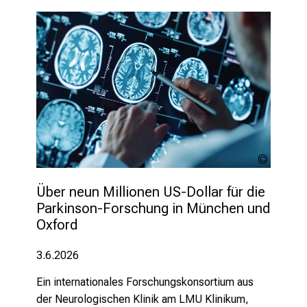
v
o
n
d
e
r
g
e
l
e
MP Studi
b
stock.a
Über neun Millionen US-Dollar für die 
t
Parkinson-Forschung in München und 
e
Oxford
n
P
3.6.2026
f
l
Ein internationales Forschungskonsortium aus
e
der Neurologischen Klinik am LMU Klinikum,