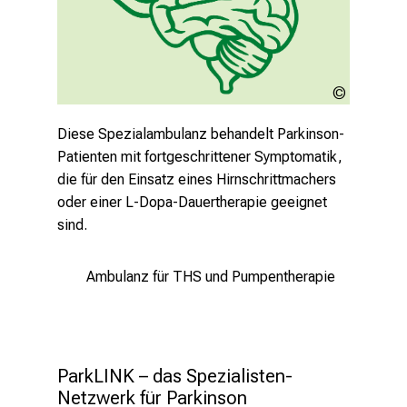
Zum Weltparkinsontag am 11. April erläutert
der Neurologe Prof. Günter Höglinger,
Direktor der Neurologischen Klinik am LMU
Klinikum, die derzeitigen Fortschritte in der
LMU
Diagnostik und Behandlung der Parkinson-
Klinikum
Erkrankung.
Diese Spezialambulanz behandelt Parkinson-
Patienten mit fortgeschrittener Symptomatik,
die für den Einsatz eines Hirnschrittmachers
Mehr lesen
oder einer L-Dopa-Dauertherapie geeignet
sind.
Ambulanz für THS und Pumpentherapie
ParkLINK – das Spezialisten-
Netzwerk für Parkinson