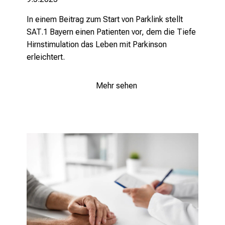
d
u
In einem Beitrag zum Start von Parklink stellt
n
SAT.1 Bayern einen Patienten vor, dem die Tiefe
g
Hirnstimulation das Leben mit Parkinson
.
erleichtert.
mehr Informationen
Mehr sehen
Schließen