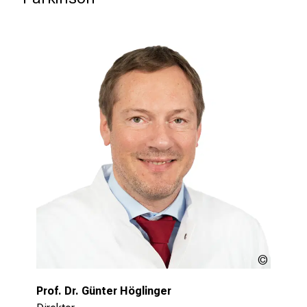
überarbeitete S2k-Leitlinie für die
Diagnostik und Therapie der Parkinson-
Krankheit herausgegeben. Federführend war
hier runter anderem Prof. Günter Höglinger.
Mehr lesen
LMU
Klinikum
Prof. Dr. Günter Höglinger
LMU
Klinikum