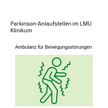
Newsmeldungen aus der Neurologischen Klinik
LMU
Parkinson-Anlaufstellen im LMU 
Klinikum
Klinikum
Therapie mit modifizierter 
Aminosäure könnte Parkinson 
bremsen
Ambulanz für Bewegungsstörungen
11.9.2024
Die Therapie mit der modifizierten
Aminosäure Acetyl-DL-Leucin konnte in
zwei Patientenfällen in einem Vorstadium
der Parkinson-Krankheit das Fortschreiten
über 22 Monate unterbinden, einige
Krankheitsmarker besserten sich sogar.
Mehr lesen