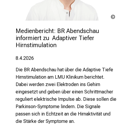
i
s
t
LMU
Klinikum
e
Medienbericht: BR Abendschau 
r
informiert zu  Adaptiver Tiefer 
n
Hirnstimulation
–
g
8.4.2026
a
n
Die BR Abendschau hat über die Adaptive Tiefe
z
Hirnstimulation am LMU Klinikum berichtet.
u
Dabei werden zwei Elektroden ins Gehirn
n
eingesetzt und geben über einen Schrittmacher
v
reguliert elektrische Impulse ab. Diese sollen die
e
Parkinson-Symptome lindern. Die Signale
r
passen
sich in Echtzeit an die Hirnaktivität und
b
die Stärke der Symptome an.
i