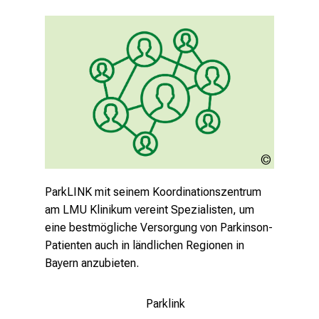
thelancet.
Neue biologische Klassifikation 
der Parkinson-Krankheit 
vorgestellt
23.1.2024
In der Zeitschrift „Lancet Neurology“
LMU
schlagen internationale Autoren für den
Klinikum
ParkLINK mit seinem Koordinationszentrum
Forschungsbereich eine biologisch-
am LMU Klinikum vereint Spezialisten, um
basierte, dreiteilige Klassifikation für die
eine bestmögliche Versorgung von Parkinson-
Parkinson-Krankheit vor, um kausale
Patienten auch in ländlichen Regionen in
Therapien besser entwickeln zu können.
Bayern anzubieten.
Mehr lesen
Parklink