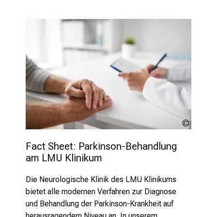
e
v
o
r
b
e
i
,
t
a
lev
u
dolgach
s
Fact Sheet: Parkinson-Behandlung 
am LMU Klinikum
c
h
Die Neurologische Klinik des LMU Klinikums
e
bietet
alle modernen Verfahren zur Diagnose
n
und
Behandlung der Parkinson-Krankheit auf
S
herausragendem Niveau an. In unserem