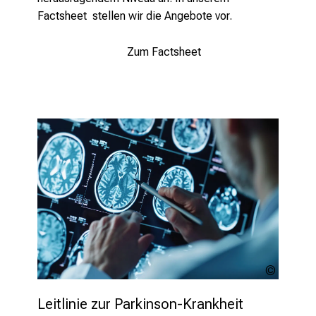
i
Factsheet stellen wir die Angebote vor.
e
s
Zum Factsheet
i
c
h
m
i
t
K
o
l
l
e
g
e
MP Studi
n
stock.a
a
Leitlinie zur Parkinson-Krankheit