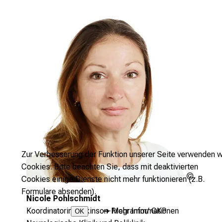
Zur Verbesserung der Funktion unserer Seite verwenden w
Cookies. Bitte beachten Sie, dass mit deaktivierten
LMU
Cookies einige Dienste nicht mehr funktionieren (z.B.
Klinikum
Formulare absenden).
Nicole Pohlschmidt
Koordinatorin Parkinson-Programm/ GKP
➜
Mehr Informationen
OK