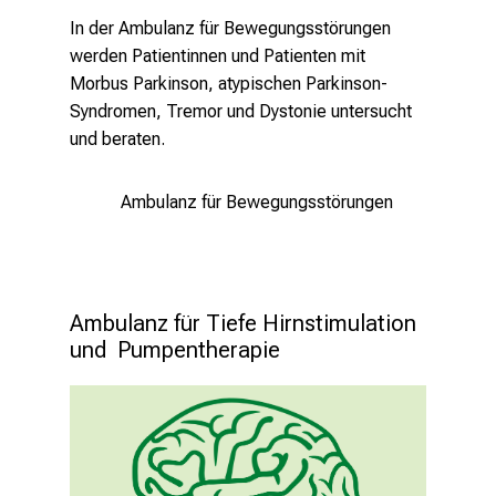
In der Ambulanz für Bewegungsstörungen
werden Patientinnen und Patienten mit
Morbus Parkinson, atypischen Parkinson-
Syndromen, Tremor und Dystonie untersucht
und beraten.
Ambulanz für Bewegungsstörungen
Eing -
Ambulanz für Tiefe Hirnstimulation 
stock.ado
und  Pumpentherapie
Weltparkinsontag: Fortschritte in 
der Diagnostik und Behandlung 
von Parkinson
8.4.2024