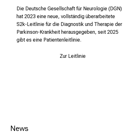
u
Die Deutsche Gesellschaft für Neurologie (DGN)
s
hat 2023 eine neue, vollständig überarbeitete
u
S2k-Leitlinie für die Diagnostik und Therapie der
n
Parkinson-Krankheit herausgegeben, seit 2025
d
gibt es eine Patientenleitlinie.
l
a
s
Zur Leitlinie
s
e
n
S
i
e
s
i
c
News
h