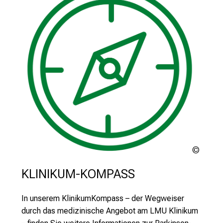
m
a
t
i
o
n
e
n
z
u
J
o
LMU
b
Klinik
s
KLINIKUM-KOMPASS
,
A
In unserem KlinikumKompass – der Wegweiser
u
durch das medizinische Angebot am LMU Klinikum
s