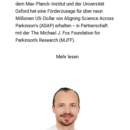
g
dem Max-Planck-Institut und der Universität
e
Oxford hat eine Förderzusage für über neun
w
Millionen US-Dollar von Aligning Science Across
i
Parkinson's (ASAP) erhalten – in Partnerschaft
s
mit der The Michael J. Fox Foundation for
s
Parkinson’s Research (MJFF).
e
n
Mehr lesen
s
c
h
a
f
t
b
e
g
e