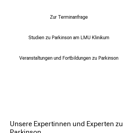
Zur Terminanfrage
Studien zu Parkinson am LMU Klinikum
Veranstaltungen und Fortbildungen zu Parkinson
LMU
Klinikum
Neue,  vollständig überarbeitete 
Leitlinie für Parkinson erschienen
8.11.2023
Die Deutsche Gesellschaft für Neurologie
Unsere Expertinnen und Experten zu 
(DGN) hat eine neue, vollständig
Parkinson