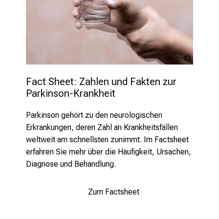
b
i
l
d
Alessan
u
Grandini
n
stock.a
Fact Sheet: Zahlen und Fakten zur 
g
Parkinson-Krankheit 
e
n
Parkinson gehört zu den neurologischen
.
Erkrankungen, deren Zahl an
Krankheitsfällen
K
weltweit am schnellsten zunimmt. Im Factsheet
o
erfahren Sie mehr über die Häufigkeit, Ursachen,
m
Diagnose und Behandlung.
m
e
Zum Factsheet
n
S
i