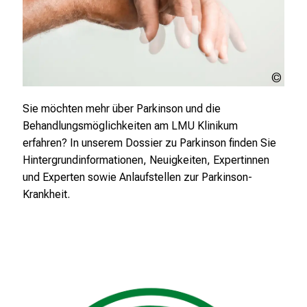
n
S
i
e
afric
s
stud
p
(Olg
Sie möchten mehr über Parkinson und die
a
Yast
Behandlungsmöglichkeiten am LMU Klinikum
n
and 
erfahren? In unserem Dossier zu Parkinson finden Sie
n
Yast
Hintergrundinformationen, Neuigkeiten, Expertinnen
e
und Experten sowie Anlaufstellen zur Parkinson-
n
Krankheit.
d
e
I
n
f
o
r