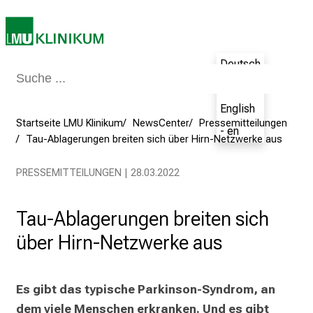
k
u
m
–
Deutsch
e
- de
i
English
n
Startseite LMU Klinikum
NewsCenter
Pressemitteilungen
- en
T
Tau-Ablagerungen breiten sich über Hirn-Netzwerke aus
a
g
PRESSEMITTEILUNGEN | 28.03.2022
v
o
Tau-Ablagerungen breiten sich
l
über Hirn-Netzwerke aus
l
e
r
Es gibt das typische Parkinson-Syndrom, an 
i
n
dem viele Menschen erkranken. Und es gibt 