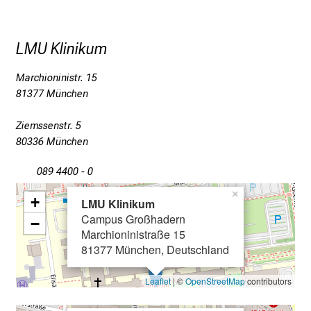
c
e
n
LMU Klinikum
u
n
Marchioninistr. 15
d
81377 München
e
r
Ziemssenstr. 5
80336 München
h
a
089 4400 - 0
l
×
t
+
LMU Klinikum
e
Campus Großhadern
−
n
Marchioninistraße 15
S
81377 München, Deutschland
i
Leaflet
| ©
OpenStreetMap
contributors
e
s