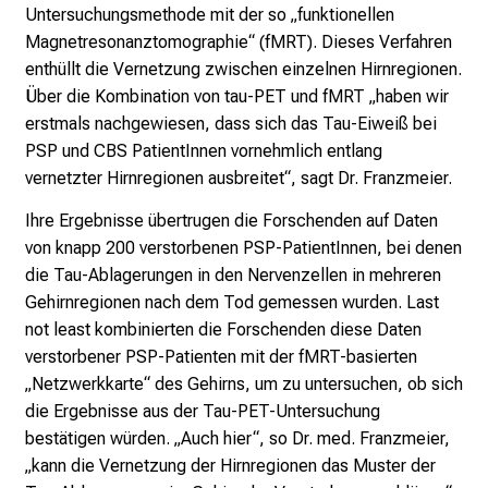
T
Untersuchungsmethode mit der so „funktionellen
r
Magnetresonanztomographie“ (fMRT). Dieses Verfahren
e
enthüllt die Vernetzung zwischen einzelnen Hirnregionen.
f
Über die Kombination von tau-PET und fMRT „haben wir
f
erstmals nachgewiesen, dass sich das Tau-Eiweiß bei
e
PSP und CBS PatientInnen vornehmlich entlang
n
vernetzter Hirnregionen ausbreitet“, sagt Dr. Franzmeier.
S
i
Ihre Ergebnisse übertrugen die Forschenden auf Daten
e
von knapp 200 verstorbenen PSP-PatientInnen, bei denen
E
die Tau-Ablagerungen in den Nervenzellen in mehreren
x
Gehirnregionen nach dem Tod gemessen wurden. Last
p
not least kombinierten die Forschenden diese Daten
e
verstorbener PSP-Patienten mit der fMRT-basierten
r
„Netzwerkkarte“ des Gehirns, um zu untersuchen, ob sich
t
die Ergebnisse aus der Tau-PET-Untersuchung
e
bestätigen würden. „Auch hier“, so Dr. med. Franzmeier,
n
„kann die Vernetzung der Hirnregionen das Muster der