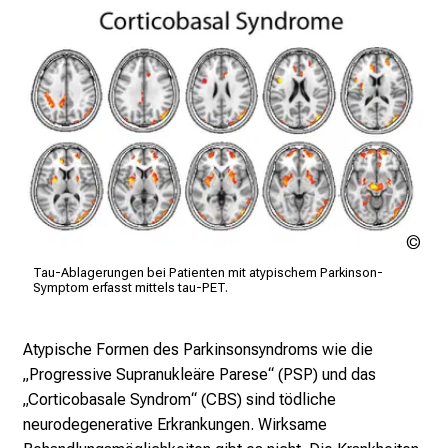
c
k
e
i
n
d
e
n
a
LM
n
Kli
s
Tau-Ablagerungen bei Patienten mit atypischem Parkinson-
Symptom erfasst mittels tau-PET.
p
r
u
Atypische Formen des Parkinsonsyndroms wie die
c
„Progressive Supranukleäre Parese“ (PSP) und das
h
„Corticobasale Syndrom“ (CBS) sind tödliche
s
neurodegenerative Erkrankungen. Wirksame
v