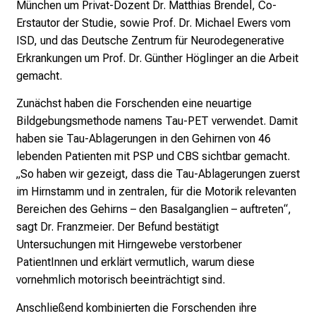
München um Privat-Dozent Dr. Matthias Brendel, Co-
c
Erstautor der Studie, sowie Prof. Dr. Michael Ewers vom
h
ISD, und das Deutsche Zentrum für Neurodegenerative
e
Erkrankungen um Prof. Dr. Günther Höglinger an die Arbeit
n
gemacht.
P
Zunächst haben die Forschenden eine neuartige
f
Bildgebungsmethode namens Tau-PET verwendet. Damit
l
haben sie Tau-Ablagerungen in den Gehirnen von 46
e
lebenden Patienten mit PSP und CBS sichtbar gemacht.
g
„So haben wir gezeigt, dass die Tau-Ablagerungen zuerst
e
im Hirnstamm und in zentralen, für die Motorik relevanten
a
Bereichen des Gehirns – den Basalganglien – auftreten“,
l
sagt Dr. Franzmeier. Der Befund bestätigt
l
Untersuchungen mit Hirngewebe verstorbener
t
PatientInnen und erklärt vermutlich, warum diese
a
vornehmlich motorisch beeinträchtigt sind.
g
.
Anschließend kombinierten die Forschenden ihre