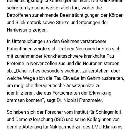
Behandlungsmöglichkeiten gibt es nicht. Die Krankheiten
o
schreiten typischerweise rasch fort, wobei die
l
Betroffenen zunehmende Beeinträchtigungen der Körper-
l
und Blickmotorik sowie Stürze und Störungen der
e
Hirnleistung zeigen.
n
In Untersuchungen an den Gehirnen verstorbener
u
PatientInnen zeigte sich: In ihren Neuronen breiten sich
n
mit zunehmender Krankheitsschwere krankhafte Tau-
d
Proteine in Nervenzellen aus und die Neuronen sterben
g
ab. „Daher ist es besonders wichtig, zu verstehen, über
a
welche Wege sich die Tau-Eiweiße im Gehirn ausbreiten,
n
um mögliche therapeutische Ansatzpunkte zu
z
identifizieren, die das Fortschreiten der Erkrankung
h
bremsen könnten“, sagt Dr. Nicolai Franzmeier.
e
i
So haben sich der Forscher vom Institut für Schlaganfall-
t
und Demenzforschung (ISD) und seine KollegInnen von
l
der die Abteilung für Nuklearmedizin des LMU Klinikums
i