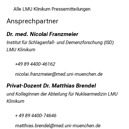
ä
l
Alle LMU Klinikum Pressemitteilungen
t
Ansprechpartner
i
g
Dr. med. Nicolai Franzmeier
e
Institut für Schlaganfall- und Demenzforschung (ISD)
K
LMU Klinikum
a
r
+49 89 4400-46162
r
i
u:lyüäglewpgußviliYp
;vim fulhvfiuyziu mi
e
Privat-Dozent Dr. Matthias Brendel
r
und KollegInnen der Abteilung für Nuklearmedizin LMU
e
Klinikum
c
h
+ 49 89 4400-74646
a
n
vgbbzlgcejpJniumiä
vim ful_vfiuyziuemi