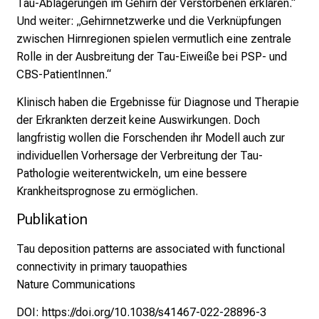
,
Tau-Ablagerungen im Gehirn der Verstorbenen erklären.“
e
Und weiter: „Gehirnnetzwerke und die Verknüpfungen
n
zwischen Hirnregionen spielen vermutlich eine zentrale
t
Rolle in der Ausbreitung der Tau-Eiweiße bei PSP- und
d
CBS-PatientInnen.“
e
Klinisch haben die Ergebnisse für Diagnose und Therapie
c
der Erkrankten derzeit keine Auswirkungen. Doch
k
langfristig wollen die Forschenden ihr Modell auch zur
e
individuellen Vorhersage der Verbreitung der Tau-
n
Pathologie weiterentwickeln, um eine bessere
S
Krankheitsprognose zu ermöglichen.
i
e
Publikation
v
Tau deposition patterns are associated with functional
i
connectivity in primary tauopathies
e
Nature Communications
l
f
DOI:
https://doi.org/10.1038/s41467-022-28896-3