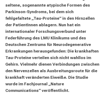
s
seltene, sogenannte atypische Formen des 
p
Parkinson-Syndroms, bei dem sich 
i
fehlgefaltete „Tau-Proteine“ in den Hirnzellen 
r
der PatientInnen ablagern. Nun hat ein 
i
internationaler Forschungsverbund unter 
e
Federführung des LMU Klinikums und des 
r
Deutschen Zentrums für Neurodegenerative 
e
n
Erkrankungen herausgefunden: Die krankhaften 
d
Tau-Proteine verteilen sich nicht wahllos im 
e
Gehirn. Vielmehr dienen Verbindungen zwischen 
r
den Nervenzellen als Ausbreitungsroute für die 
E
krankhaft veränderten Eiweiße. Die Studie 
i
wurde im Fachjournal „Nature 
n
Communications“ veröffentlicht.
b
l
i