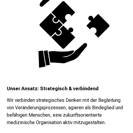
g
.
T
r
e
f
f
e
n
S
i
e
Unser Ansatz: Strategisch & verbindend
E
x
Wir verbinden strategisches Denken mit der Begleitung
p
von Veränderungsprozessen, agieren als Bindeglied und
e
befähigen Menschen, eine zukunftsorientierte
r
medizinische Organisation aktiv mitzugestalten.
t