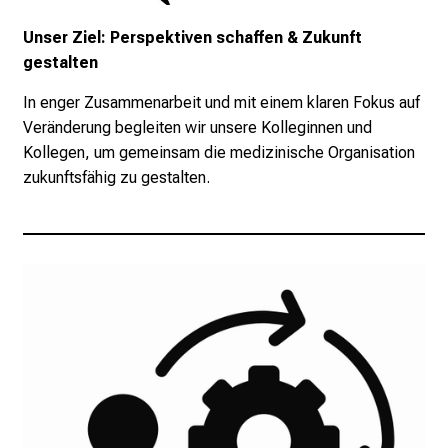
l
f
Unser Ziel: Perspektiven schaffen & Zukunft
ä
gestalten
l
In enger Zusammenarbeit und mit einem klaren Fokus auf
t
Veränderung begleiten wir unsere Kolleginnen und
i
Kollegen, um gemeinsam die medizinische Organisation
g
zukunftsfähig zu gestalten.
e
K
a
r
r
i
e
r
e
c
h