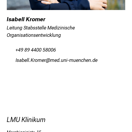
i
o
Isabell Kromer
n
e
Leitung Stabsstelle Medizinische
n
Organisationsentwicklung
z
u
+49 89 4400 58006
J
EcgjiääsÜpüvip
vim-ful+vfiuyziu/mi
o
b
s
,
A
u
s
b
LMU Klinikum
i
l