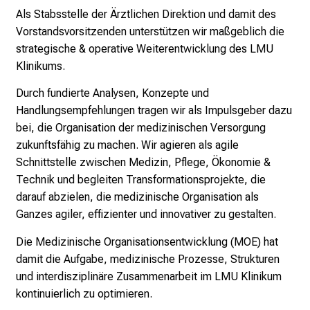
b
Als Stabsstelle der Ärztlichen Direktion und damit des
l
Vorstandsvorsitzenden unterstützen wir maßgeblich die
i
strategische & operative Weiterentwicklung des LMU
c
Klinikums.
k
e
Durch fundierte Analysen, Konzepte und
i
Handlungsempfehlungen tragen wir als Impulsgeber dazu
n
bei, die Organisation der medizinischen Versorgung
d
zukunftsfähig zu machen. Wir agieren als agile
e
Schnittstelle zwischen Medizin, Pflege, Ökonomie &
n
Technik und begleiten Transformationsprojekte, die
a
darauf abzielen, die medizinische Organisation als
n
Ganzes agiler, effizienter und innovativer zu gestalten.
s
Die Medizinische Organisationsentwicklung (MOE) hat
p
damit die Aufgabe, medizinische Prozesse, Strukturen
r
und interdisziplinäre Zusammenarbeit im LMU Klinikum
u
kontinuierlich zu optimieren.
c