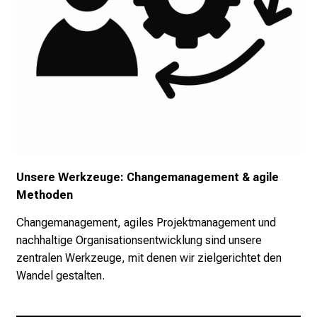
a
n
c
e
n
u
n
d
e
r
Unsere Werkzeuge: Changemanagement & agile
h
Methoden
a
l
Changemanagement, agiles Projektmanagement und
t
nachhaltige Organisationsentwicklung sind unsere
e
zentralen Werkzeuge, mit denen wir zielgerichtet den
n
Wandel gestalten.
S
i