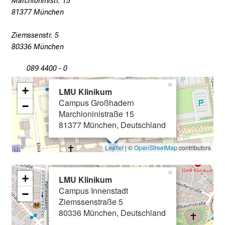
Marchioninistr. 15
d
81377 München
u
n
Ziemssenstr. 5
g
80336 München
e
089 4400 - 0
n
u
×
+
LMU Klinikum
n
Campus Großhadern
−
d
Marchioninistraße 15
W
81377 München, Deutschland
e
i
Leaflet
| ©
OpenStreetMap
contributors
t
e
×
+
LMU Klinikum
r
Campus Innenstadt
−
b
Ziemssenstraße 5
i
80336 München, Deutschland
l