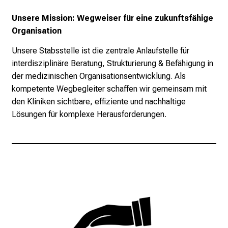
t
l
Unsere Mission: Wegweiser für eine zukunftsfähige
i
Organisation
c
Unsere Stabsstelle ist die zentrale Anlaufstelle für
h
interdisziplinäre Beratung, Strukturierung & Befähigung in
e
der medizinischen Organisationsentwicklung. Als
n
kompetente Wegbegleiter schaffen wir gemeinsam mit
P
den Kliniken sichtbare, effiziente und nachhaltige
f
Lösungen für komplexe Herausforderungen.
l
e
g
e
a
l
l
t
a