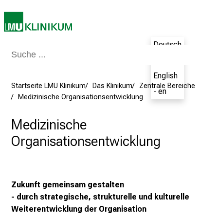
i
n
s
Deutsch
p
i
- de
r
English
i
Startseite LMU Klinikum
Das Klinikum
Zentrale Bereiche
- en
e
Medizinische Organisationsentwicklung
r
Medizinische
e
n
Organisationsentwicklung
d
e
r
E
Zukunft gemeinsam gestalten
i
- durch strategische, strukturelle und kulturelle
n
Weiterentwicklung der Organisation