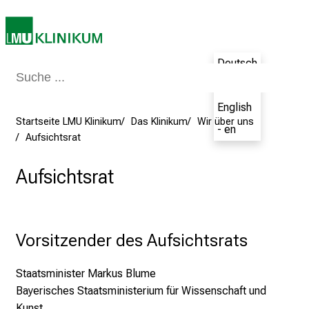
J
u
n
i
Deutsch
2
- de
0
English
2
Startseite LMU Klinikum
Das Klinikum
Wir über uns
- en
5
Aufsichtsrat
d
e
Aufsichtsrat
n
K
a
r
Vorsitzender des Aufsichtsrats
r
i
Staatsminister Markus Blume
e
Bayerisches Staatsministerium für Wissenschaft und
r
Kunst