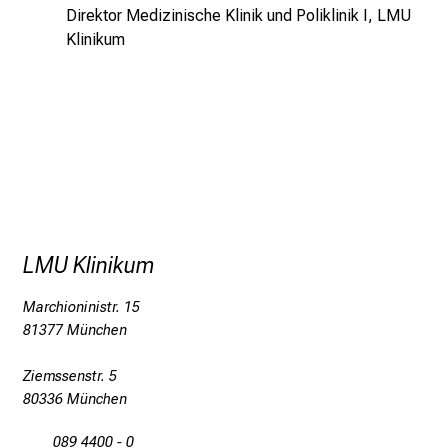
Direktor Medizinische Klinik und Poliklinik I, LMU
l
Klinikum
e
r
i
n
s
p
i
r
i
LMU Klinikum
e
r
Marchioninistr. 15
e
81377 München
n
d
Ziemssenstr. 5
e
80336 München
r
089 4400 - 0
E