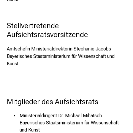
e
t
a
Stellvertretende 
g
Aufsichtsratsvorsitzende
d
e
Amtschefin Ministerialdirektorin Stephanie Jacobs
r
Bayerisches Staatsministerium für Wissenschaft und
P
Kunst
f
l
e
g
e
Mitglieder des Aufsichtsrats
a
m
Ministerialdirigent Dr. Michael Mihatsch
L
Bayerisches Staatsministerium für Wissenschaft
M
und Kunst
U