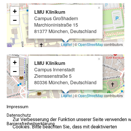
i
×
+
LMU Klinikum
n
Campus Großhadern
−
b
Marchioninistraße 15
l
81377 München, Deutschland
i
c
Leaflet
| ©
OpenStreetMap
contributors
k
e
×
+
LMU Klinikum
i
Campus Innenstadt
−
n
Ziemssenstraße 5
d
80336 München, Deutschland
e
n
Leaflet
| ©
OpenStreetMap
contributors
a
Impressum
n
Datenschutz
s
Zur Verbesserung der Funktion unserer Seite verwenden w
p
Barrierefreiheitserklärung
Cookies. Bitte beachten Sie, dass mit deaktivierten
r