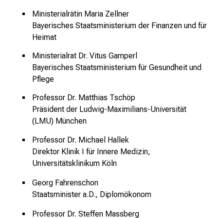
K
Ministerialrätin Maria Zellner
l
Bayerisches Staatsministerium der Finanzen und für
i
Heimat
n
Ministerialrat Dr. Vitus Gamperl
i
Bayerisches Staatsministerium für Gesundheit und
k
Pflege
u
m
Professor Dr. Matthias Tschöp
–
Präsident der Ludwig-Maximilians-Universität
e
(LMU) München
i
Professor Dr. Michael Hallek
n
Direktor Klinik I für Innere Medizin,
T
Universitätsklinikum Köln
a
g
Georg Fahrenschon
v
Staatsminister a.D., Diplomökonom
o
Professor Dr. Steffen Massberg
l