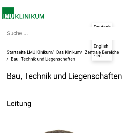
d
e
n
K
Deutsch
a
- de
r
English
r
Startseite LMU Klinikum
Das Klinikum
Zentrale Bereiche
i
- en
Bau, Technik und Liegenschaften
e
r
Bau, Technik und Liegenschaften
e
t
a
g
Leitung
d
e
r
P