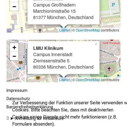
Campus Großhadern
−
e
Marchioninistraße 15
n
81377 München, Deutschland
u
n
Leaflet
| ©
OpenStreetMap
contributors
d
g
×
+
LMU Klinikum
a
Campus Innenstadt
−
n
Ziemssenstraße 5
z
80336 München, Deutschland
h
e
Leaflet
| ©
OpenStreetMap
contributors
i
Impressum
t
l
Datenschutz
Zur Verbesserung der Funktion unserer Seite verwenden w
i
Barrierefreiheitserklärung
Cookies. Bitte beachten Sie, dass mit deaktivierten
c
Cookies einige Dienste nicht mehr funktionieren (z.B.
Anmeldung für Redakteure
h
Formulare absenden).
e