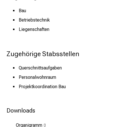
r
Bau
i
e
Betriebstechnik
r
Liegenschaften
e
n
d
Zugehörige Stabsstellen
e
r
Querschnittsaufgaben
E
i
Personalwohnraum
n
Projektkoordination Bau
b
l
i
Downloads
c
k
Organigramm
e