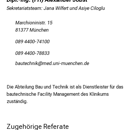
–
Sekretariatsteam: Jana Wilfert und Asiye Ciloglu
e
i
Marchioninistr. 15
n
81377 München
T
a
089 4400-74100
g
089 4400-78833
v
o
jgfbiyzuDlo
vim-fJulGvfiuJyziu ,mi
l
l
e
Die Abteilung Bau und Technik ist als Dienstleister für das
r
bautechnische Facility Management des Klinikums
i
zuständig.
n
s
p
Zugehörige Referate
i