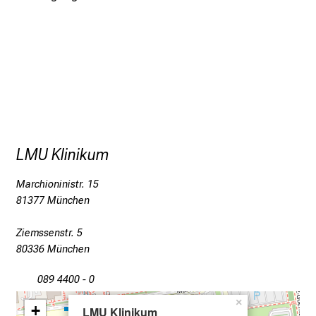
i
n
d
e
n
a
n
s
LMU Klinikum
p
r
Marchioninistr. 15
u
81377 München
c
h
Ziemssenstr. 5
s
80336 München
v
o
089 4400 - 0
l
×
+
LMU Klinikum
l