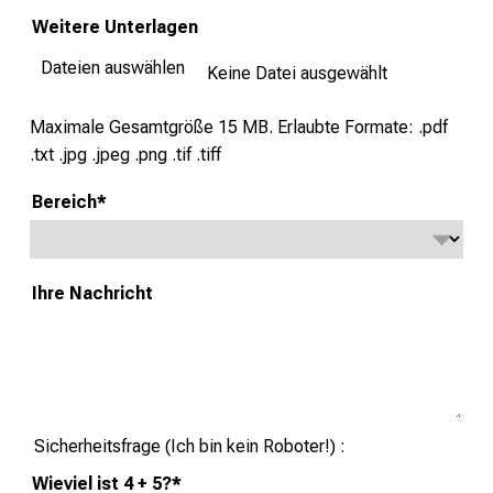
t
Weitere Unterlagen
i
o
Dateien auswählen
Keine Datei ausgewählt
n
e
Maximale Gesamtgröße 15 MB.
Erlaubte Formate: .pdf
n
.txt .jpg .jpeg .png .tif .tiff
z
u
Bereich
*
J
o
b
Ihre Nachricht
s
,
A
u
s
Sicherheitsfrage (Ich bin kein Roboter!)
b
i
Wieviel ist 4 + 5?
*