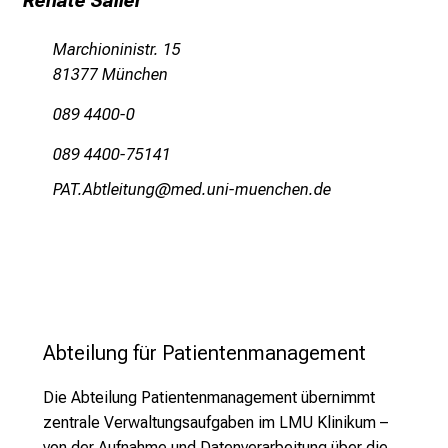
Renate Sailer
t
l
Marchioninistr. 15
i
81377 München
c
089 4400-0
h
e
089 4400-75141
n
PFK-Fjbäilbfux
vimsJfulGvnSfiuyziu/mi
P
f
l
e
g
e
a
Abteilung für Patientenmanagement
l
l
Die Abteilung Patientenmanagement übernimmt
t
zentrale Verwaltungsaufgaben im LMU Klinikum –
a
von der Aufnahme und Datenverarbeitung über die