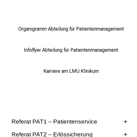
e
n
,
Organigramm Abteilung für Patientenmanagement
e
n
t
Infoflyer Abteilung für Patientenmanagement
d
e
c
Karriere am LMU Klinikum
k
e
n
S
i
e
Referat PAT1 – Patientenservice
v
i
Referat PAT2 – Erlössicherung