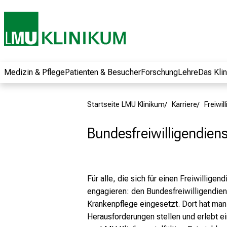
und erhalten Sie
spannende
Informationen zu
Jobs, Ausbildungen
und
Weiterbildungen.
Medizin & Pflege
Patienten & Besucher
Forschung
Lehre
Das Kli
Kommen Sie
vorbei, tauschen
Startseite LMU Klinikum
Karriere
Freiwil
Sie sich mit
Kollegen aus und
Bundesfreiwilligendiens
lassen Sie sich von
der gelebten
Pflegewissenschaft
begeistern – ganz
Für alle, die sich für einen Freiwillig
unverbindlich und
engagieren: den Bundesfreiwilligendien
ohne Anmeldung.
Krankenpflege eingesetzt. Dort hat man
Herausforderungen stellen und erlebt e