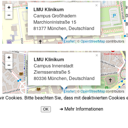
×
+
LMU Klinikum
−
Campus Großhadern
D
Marchioninistraße 15
B
81377 München, Deutschland
Leaflet
| ©
OpenStreetMap
contributors
×
+
LMU Klinikum
−
Campus Innenstadt
Ziemssenstraße 5
80336 München, Deutschland
Leaflet
| ©
OpenStreetMap
contributors
r Cookies. Bitte beachten Sie, dass mit deaktivierten Cookies e
➜
Mehr Informationen
OK
2026 © LMU Klinikum