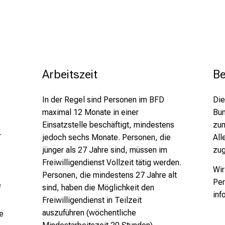
Arbeitszeit
B
In der Regel sind Personen im BFD
Die
:
maximal 12 Monate in einer
Bun
Einsatzstelle beschäftigt, mindestens
zum
.
jedoch sechs Monate. Personen, die
All
jünger als 27 Jahre sind, müssen im
zug
Freiwilligendienst Vollzeit tätig werden.
Wir
Personen, die mindestens 27 Jahre alt
Per
e
sind, haben die Möglichkeit den
inf
Freiwilligendienst in Teilzeit
auszuführen (wöchentliche
e