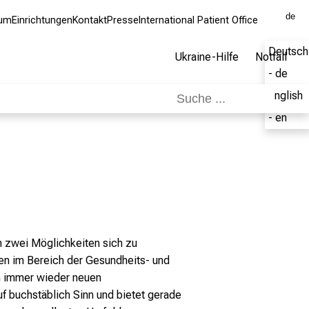
de
kum
Einrichtungen
Kontakt
Presse
International Patient Office
Deutsch
Ukraine-Hilfe
Notfall
- de
English
- en
um zwei Möglichkeiten sich zu
den im Bereich der Gesundheits- und
ch immer wieder neuen
f buchstäblich Sinn und bietet gerade