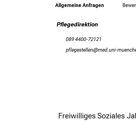
Allgemeine Anfragen
Bewer
Pflegedirektion
089 4400-72121
;öwäixicbiääiu
vim fulhvfiuyz
Freiwilliges Soziales 