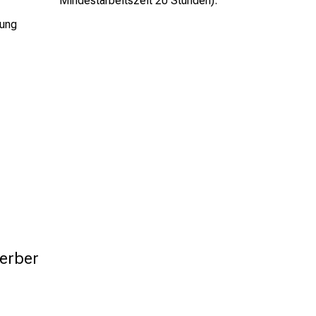
Mindestarbeitszeit 20 Stunden).
dung
erber