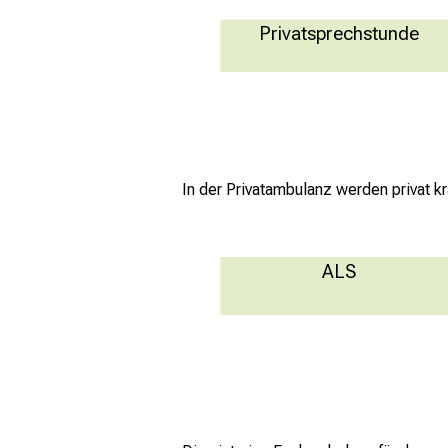
Privatsprechstunde
In der Privatambulanz werden privat k
ALS
Myasthenie und andere neuromuskulä
Erkrankungen
Mehr Informationen