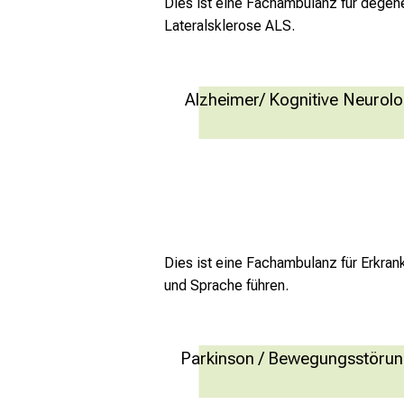
Dies ist eine Fachambulanz für degen
Lateralsklerose ALS.
Alzheimer/ Kognitive Neurolo
Demenz, kognitive Störungen,
Verhaltensstörungen
mehr Informationen
Dies ist eine Fachambulanz für Erkran
und Sprache führen.
Parkinson / Bewegungsstöru
Parkinson, Tremor, Dystonie