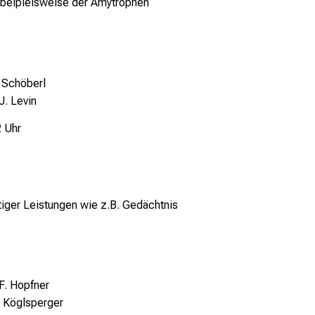
, beipielsweise der Amytrophen
 Schöberl
J. Levin
2 Uhr
tiger Leistungen wie z.B. Gedächtnis
 F. Hopfner
. Köglsperger