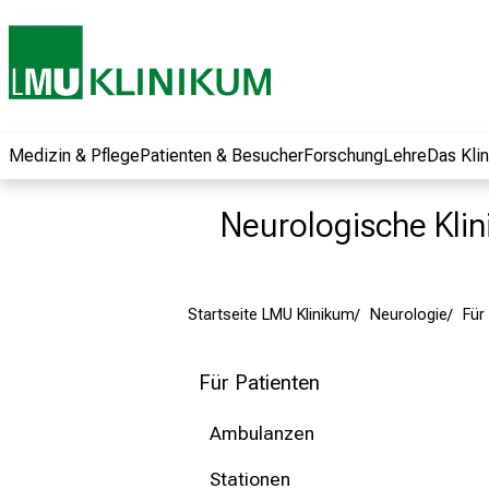
und erhalten Sie
spannende
Informationen zu
Jobs, Ausbildungen
und
Weiterbildungen.
Medizin & Pflege
Patienten & Besucher
Forschung
Lehre
Das Kli
Kommen Sie
vorbei, tauschen
Neurologische Klini
Sie sich mit
Kollegen aus und
lassen Sie sich von
Startseite LMU Klinikum
Neurologie
Für
der gelebten
Pflegewissenschaft
begeistern – ganz
Für Patienten
unverbindlich und
ohne Anmeldung.
Ambulanzen
Stationen