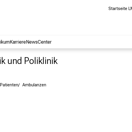
Startseite L
nikum
Karriere
NewsCenter
k und Poliklinik
 Patienten
Ambulanzen