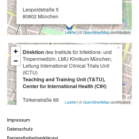
r
Leopoldstraße 5
P
80802 München
f
l
Leaflet
| ©
OpenStreetMap
contributors
e
g
×
e
+
Direktion
des Instituts für Infektions- und
a
Tropenmedizin, LMU Klinikum München,
−
Leitung International Clinical Trials Unit
m
(ICTU)
L
Teaching and Training Unit (T&TU),
M
Center for International Health (CIH)
U
K
Türkenstraße 89
Leaflet
| ©
OpenStreetMap
contributors
l
80799 München
i
n
Impressum
i
Datenschutz
k
Barrierefreiheitserklärung