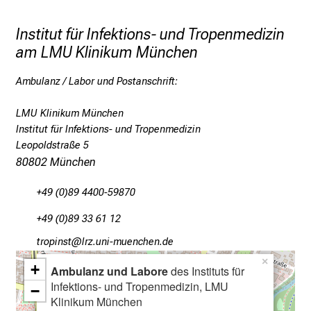
2
5
Institut für Infektions- und Tropenmedizin
d
am LMU Klinikum München
e
n
Ambulanz / Labor und Postanschrift:
K
a
LMU Klinikum München
r
Institut für Infektions- und Tropenmedizin
r
Leopoldstraße 5
80802 München
i
e
+49 (0)89 4400-59870
r
e
+49 (0)89 33 61 12
t
bpüöluWcb
;äDpß ful#vfiuyziunsmi
a
×
g
+
Ambulanz und Labore
des Instituts für
d
Infektions- und Tropenmedizin, LMU
−
Klinikum München
e