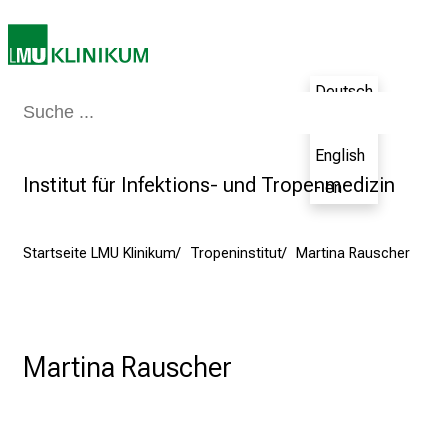
e
b
e
n
Deutsch
S
Medizin & Pflege
Patienten & Besucher
Forschung
Lehre
Das Kli
- de
i
English
e
Institut für Infektions- und Tropenmedizin
a
- en
m
2
Startseite LMU Klinikum
Tropeninstitut
Martina Rauscher
7
.
J
u
n
Martina Rauscher
i
2
0