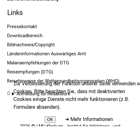
u
Links
m
–
Pressekontakt
e
i
Downloadbereich
n
Bildnachweis/Copyright
T
Länderinformationen Auswärtiges Amt
a
Malariaempfehlungen der DTG
g
Reiseimpfungen (DTG)
v
Reisehinweise der Weltgesundheitsorganisation (WHO)
o
Zur Verbesserung der Funktion unserer Seite verwenden w
l
Cookies. Bitte beachten Sie, dass mit deaktivierten
Anmeldung für Redakteure
l
Cookies einige Dienste nicht mehr funktionieren (z.B.
e
Formulare absenden).
r
➜
Mehr Informationen
OK
i
2026 © LMU Klinikum - Institut für Infektions- und
n
Tropenmedizin
s