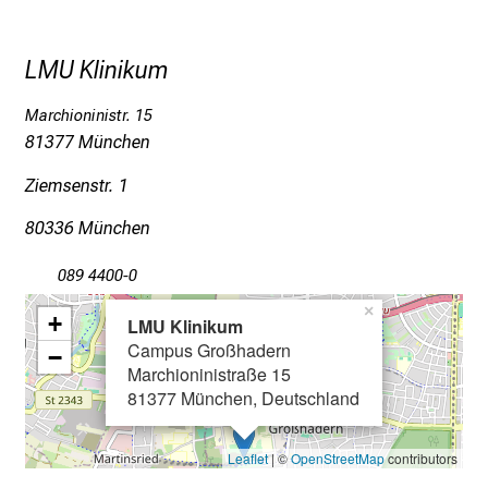
c
k
LMU Klinikum
e
i
Marchioninistr. 15
n
81377 München
d
Ziemsenstr. 1
e
n
80336 München
a
n
089 4400-0
s
×
+
LMU Klinikum
p
Campus Großhadern
r
−
Marchioninistraße 15
u
81377 München, Deutschland
c
h
Leaflet
| ©
OpenStreetMap
contributors
s