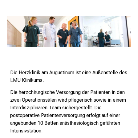
e
r
P
f
l
e
g
e
a
Die Herzklinik am Augustinum ist eine Außenstelle des
m
LMU Klinikums.
L
M
Die herzchirurgische Versorgung der Patienten in den
U
zwei Operationssälen wird pflegerisch sowie in einem
K
Interdisziplinären Team sichergestellt. Die
l
postoperative Patientenversorgung erfolgt auf einer
i
angebunden 10 Betten anästhesiologisch geführten
n
Intensivstation.
i