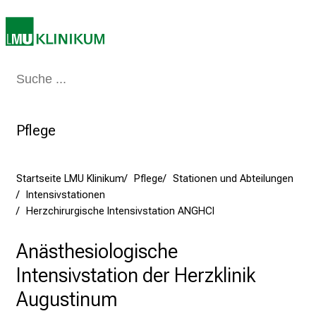
0
2
5
d
Medizin & Pflege
Patienten & Besucher
Forschung
Lehre
Das Kli
e
n
K
Pflege
a
r
r
Startseite LMU Klinikum
Pflege
Stationen und Abteilungen
i
Intensivstationen
e
Herzchirurgische Intensivstation ANGHCI
r
e
Anästhesiologische
t
Intensivstation der Herzklinik
a
g
Augustinum
d