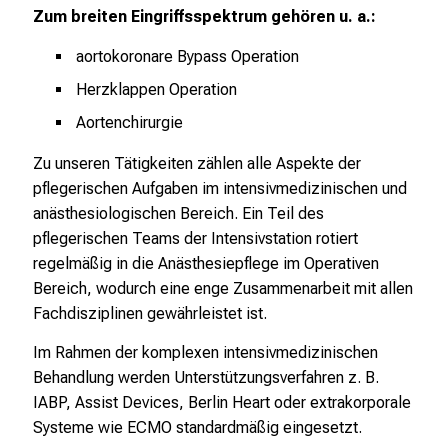
Zum breiten Eingriffsspektrum gehören u. a.:
k
u
aortokoronare Bypass Operation
m
Herzklappen Operation
–
e
Aortenchirurgie
i
Zu unseren Tätigkeiten zählen alle Aspekte der
n
pflegerischen Aufgaben im intensivmedizinischen und
T
anästhesiologischen Bereich. Ein Teil des
a
pflegerischen Teams der Intensivstation rotiert
g
regelmäßig in die Anästhesiepflege im Operativen
v
Bereich, wodurch eine enge Zusammenarbeit mit allen
o
Fachdisziplinen gewährleistet ist.
l
l
Im Rahmen der komplexen intensivmedizinischen
e
Behandlung werden Unterstützungsverfahren z. B.
r
IABP, Assist Devices, Berlin Heart oder extrakorporale
i
Systeme wie ECMO standardmäßig eingesetzt.
n