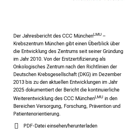
a
l
l
t
a
LMU
Der Jahresbericht des CCC München
–
g
Krebszentrum München gibt einen Überblick über
.
die Entwicklung des Zentrums seit seiner Gründung
T
im Jahr 2010. Von der Erstzertifizierung als
r
Onkologisches Zentrum nach den Richtlinien der
e
Deutschen Krebsgesellschaft (DKG) im Dezember
f
2013 bis zu den aktuellen Entwicklungen im Jahr
f
2025 dokumentiert der Bericht die kontinuierliche
e
LMU
Weiterentwicklung des CCC München
in den
n
Bereichen Versorgung, Forschung, Prävention und
S
Patientenorientierung.
i
e
PDF-Datei einsehen/herunterladen
E