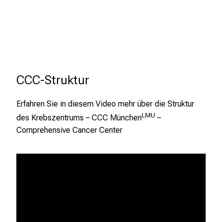
x
p
e
r
t
e
CCC-Struktur
n
,
e
Erfahren Sie in diesem Video mehr über die Struktur
n
LMU
des Krebszentrums – CCC München
–
t
Comprehensive Cancer Center
d
e
c
k
e
n
S