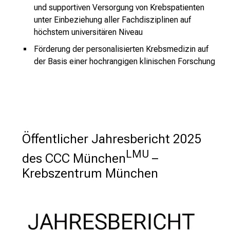
s
und supportiven Versorgung von Krebspatienten
p
unter Einbeziehung aller Fachdisziplinen auf
r
höchstem universitären Niveau
u
Förderung der personalisierten Krebsmedizin auf
c
der Basis einer hochrangigen klinischen Forschung
h
s
v
o
l
l
Öffentlicher Jahresbericht 2025 
e
LMU
n
des CCC München
 – 
u
Krebszentrum München 
n
d
g
a