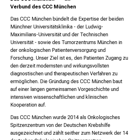
e
Verbund des CCC München
r
Das CCC München bündelt die Expertise der beiden
e
Münchner Universitätsklinika - der Ludwig-
c
Maximilians-Universität und der Technischen
h
Universität - sowie des Tumorzentrums München in
a
der onkologischen Patientenversorgung und
n
Forschung. Unser Ziel ist es, den Patienten Zugang zu
c
den derzeit modernsten und wirkungsvollsten
e
diagnostischen und therapeutischen Verfahren zu
n
ermöglichen. Die Gründung des CCC München baut
u
auf einer langen gemeinsamen Vorgeschichte und
n
intensiven wissenschaftlichen und klinischen
d
Kooperation auf.
e
r
Das CCC München wurde 2014 als Onkologisches
h
Spitzenzentrum von der Deutschen Krebshilfe
a
ausgezeichnet und zählt seither zum Netzwerk der 14
l