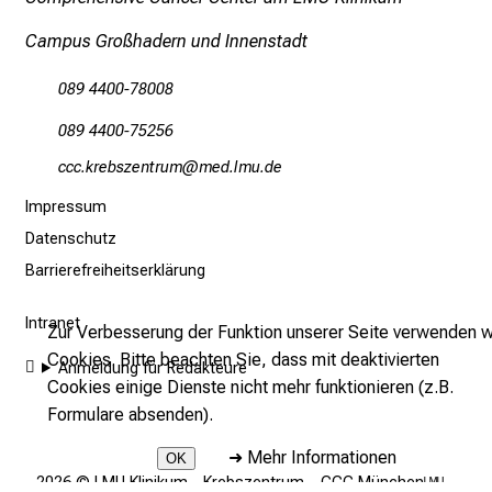
u
Campus Großhadern und Innenstadt
s
b
089 4400-78008
i
l
089 4400-75256
d
yyy opijcßiubpfv
vimeävf mi
u
Impressum
n
g
Datenschutz
e
Barrierefreiheitserklärung
n
u
Intranet
Zur Verbesserung der Funktion unserer Seite verwenden w
n
Cookies. Bitte beachten Sie, dass mit deaktivierten
Anmeldung für Redakteure
d
Cookies einige Dienste nicht mehr funktionieren (z.B.
W
Formulare absenden).
e
➜
Mehr Informationen
i
OK
2026 © LMU Klinikum - Krebszentrum – CCC Münchenᴸᴹᵁ –
t