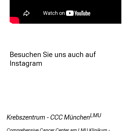
o
r
m
a
t
i
o
Besuchen Sie uns auch auf 
n
Instagram
e
n
z
u
J
o
b
s
LMU
Krebszentrum - CCC München
,
A
Comprehensive Cancer Center am LMU Klinikum -