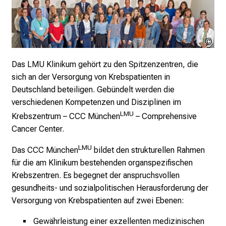
r
E
i
cred
n
LM
b
Kli
Das LMU Klinikum gehört zu den Spitzenzentren, die
Mü
l
sich an der Versorgung von Krebspatienten in
i
Deutschland beteiligen. Gebündelt werden die
c
verschiedenen Kompetenzen und Disziplinen im
k
LMU
Krebszentrum – CCC München
– Comprehensive
e
Cancer Center.
i
LMU
Das CCC München
bildet den strukturellen Rahmen
n
für die am Klinikum bestehenden organspezifischen
d
Krebszentren. Es begegnet der anspruchsvollen
e
gesundheits- und sozialpolitischen Herausforderung der
n
Versorgung von Krebspatienten auf zwei Ebenen:
a
n
Gewährleistung einer exzellenten medizinischen