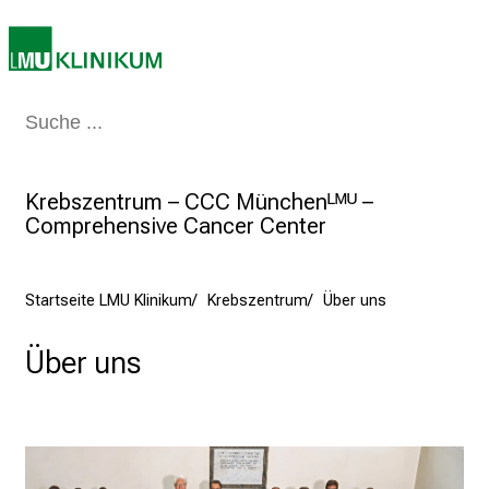
o
l
l
e
Medizin & Pflege
Patienten & Besucher
Forschung
Lehre
Das Kli
r
i
n
Krebszentrum – CCC Münchenᴸᴹᵁ –
s
Comprehensive Cancer Center
p
i
r
Startseite LMU Klinikum
Krebszentrum
Über uns
i
e
Über uns
r
e
n
d
e